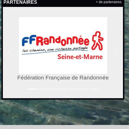
PARTENAIRES
+ de partenaires
Précedent
Suivan
Coderando